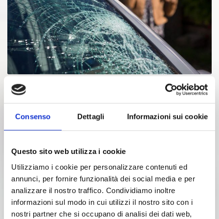
DOCTOR GLASS
L’ Autocarrozzeria Barbalace s.r.l. è affiliata con Doctor Glass
Consenso
Dettagli
Informazioni sui cookie
con ben 3 centri in provincia di Catanzaro e Vibo Valentia.
Scopri
Questo sito web utilizza i cookie
Utilizziamo i cookie per personalizzare contenuti ed
annunci, per fornire funzionalità dei social media e per
analizzare il nostro traffico. Condividiamo inoltre
informazioni sul modo in cui utilizzi il nostro sito con i
nostri partner che si occupano di analisi dei dati web,