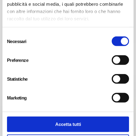
pubblicità e social media, i quali potrebbero combinarle
con altre informazioni che hai fornito loro o che hanno
raccolto dal tuo utilizzo dei loro servizi.
S
Necessari
e
l
e
Preferenze
z
i
SOCCORSO STRADALE
o
Statistiche
Sempre Attivo 365 giorni l’anno.
n
e
Marketing
d
Scopri
e
l
c
Accetta tutti
o