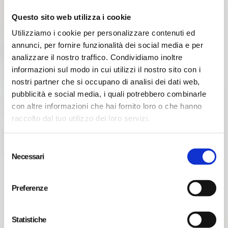
Completa Idrorepellenza
(la pioggia e lo sporco
Questo sito web utilizza i cookie
scivoleranno via dalla carrozzeria senza lasciare
Utilizziamo i cookie per personalizzare contenuti ed
traccia).
annunci, per fornire funzionalità dei social media e per
Incredibile brillantezza e profondità del colore.
analizzare il nostro traffico. Condividiamo inoltre
Proprietà antimacchia
informazioni sul modo in cui utilizzi il nostro sito con i
Protezione di lunga durata:
da 3 a 5 anni
.
nostri partner che si occupano di analisi dei dati web,
Protezione Totale dalle Contaminazioni (ferro,
pubblicità e social media, i quali potrebbero combinarle
moscerini, escrementi, ecc…).
con altre informazioni che hai fornito loro o che hanno
raccolto dal tuo utilizzo dei loro servizi.
MOLTO IMPORTANTE
S
Prima dell’applicazione di un protettivo
Necessari
e
nanotecnologico l’auto verrà completamente
l
decontaminata e lucidata in modo molto accurato fino a
e
Preferenze
raggiungere la perfezione in ogni sua parte, solo dopo
z
questa operazione verrà applicato il trattamento
i
nanotecnologico ceramico per sigillare il tutto.
o
Statistiche