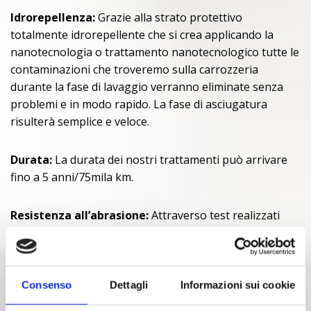
Idrorepellenza:
Grazie alla strato protettivo
totalmente idrorepellente che si crea applicando la
nanotecnologia o trattamento nanotecnologico tutte le
contaminazioni che troveremo sulla carrozzeria
durante la fase di lavaggio verranno eliminate senza
problemi e in modo rapido. La fase di asciugatura
risulterà semplice e veloce.
Durata:
La durata dei nostri trattamenti può arrivare
fino a 5 anni/75mila km.
Resistenza all’abrasione:
Attraverso test realizzati
presso laboratori esterni, che replicano un lavaggio
presso un autolavaggio automatico è emerso che
garantisce il doppio della resistenza all’abrasione
rispetto ad una superficie non trattata.
Consenso
Dettagli
Informazioni sui cookie