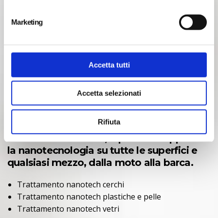
n
e
Perchè farlo?
Marketing
d
Per avere una protezione totale sulla tua auto
e
Per mantenere la tua auto perfetta negli anni
l
c
Per toglierti ogni pensiero sul mantenimento
Accetta tutti
o
Per semplificare ogni lavaggio
n
Per dare alla tua auto un aspetto incredibile
Accetta selezionati
s
e
L’applicazione dei protettivi
n
Rifiuta
nanotecnologici non si ferma alla
s
carrozzeria dell’auto, è possibile applicare
o
la nanotecnologia su tutte le superfici e
qualsiasi mezzo, dalla moto alla barca.
Trattamento nanotech cerchi
Trattamento nanotech plastiche e pelle
Trattamento nanotech vetri